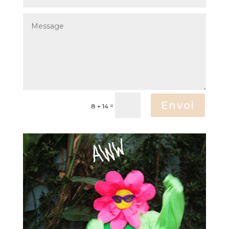
Envoi
=
8 + 14